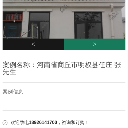
<
>
案例名称：河南省商丘市明权县任庄 张
先生
案例信息
欢迎致电
18926141700
，咨询和订购！