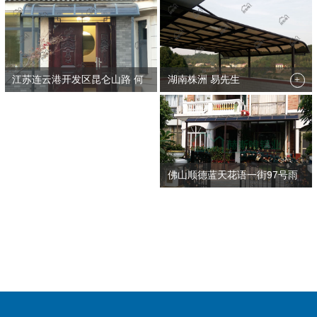
江苏连云港开发区昆仑山路 何
湖南株洲 易先生
+
先生…
+
佛山顺德蓝天花语一街97号雨
棚--…
+