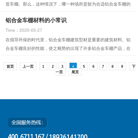
造车棚。那么，这种情况下，哪一种场所是较为合适铝合金车棚的
呢？一同看看下面的剖析吧。 ...
铝合金车棚材料的小常识
Time：2020-03-27
在倡导环保的时代里，铝合金车棚建筑型材是重要的建筑材料。铝
合金车棚良好的性能，使之顺势的出现了许多铝合金车棚产品，在
我们使用铝合金车棚车棚的时候，又有多少人真正...
首页
上一页
1
2
3
4
5
6
7
8
9
下
一页
尾页