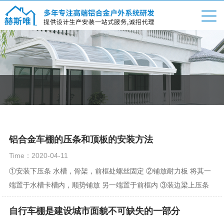
铝合金车棚的压条和顶板的安装方法
Time：2020-04-11
①安装下压条 水槽，骨架，前框处螺丝固定 ②铺放耐力板 将其一
端置于水槽卡槽内，顺势铺放 另一端置于前框内 ③装边梁上压条
&...
自行车棚是建设城市面貌不可缺失的一部分