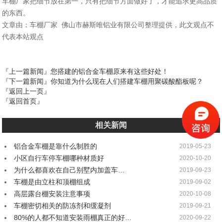
车棚厂家把细节放在第一，只有把细节方面做好了，才能追求更高品质
的东西。
文章由：车棚厂家 佛山市赫斯唯铝业有限公司整理提供，此文观点不
代表本站观点
『上一篇新闻』
您搭建的铝合金车棚原来有这些好处！
『下一篇新闻』
你知道为什么现在人们搭建车棚用聚碳酸酯板呢？
『返回上一页』
『返回首页』
相关新闻
铝合金车棚是靠什么制胜的
2019-05-23
小区自行车停车棚哪种材质好
2020-10-20
为什么都喜欢在自己别墅内加盖车…
2019-09-23
车棚是由立柱和顶棚组成
2019-09-02
高层露台棚安装注意事项
2020-10-08
车棚密切相关的防冻剂和缓凝剂
2019-09-21
80%的人都不知道安装雨棚真正的好…
2020-09-22